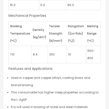
15.0
5.0
80.0
Mechanical Properties
Working
Tensile
Elongation
Melting
Density
Temperature
Strength
((Lo=5do)
Range
(kg/dm³)
(°C)
(N/mm²)
(%))
(°C)
650-
710
8.4
250
10
800
Features and Applications
Used in copper and copper alloys, casting brass and
bronze brazing
This consumable has higher creep properties according to
the L-Ag5P
It is not used in brazing of nickel and steel materials