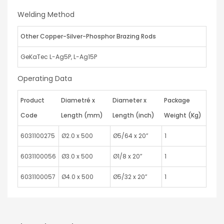
Welding Method
Other Copper-Silver-Phosphor Brazing Rods
GeKaTec L-Ag5P, L-Ag15P
Operating Data
Product
Diametré x
Diameter x
Package
Code
Length (mm)
Length (inch)
Weight (Kg)
6031100275
Ø2.0 x 500
Ø5/64 x 20”
1
6031100056
Ø3.0 x 500
Ø1/8 x 20”
1
6031100057
Ø4.0 x 500
Ø5/32 x 20”
1