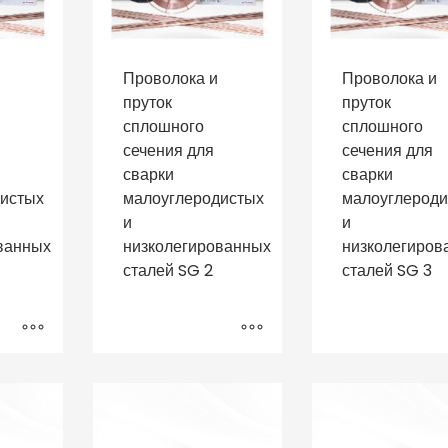
Проволока и
Проволока и
пруток
пруток
сплошного
сплошного
сечения для
сечения для
сварки
сварки
дистых
малоуглеродистых
малоуглероди
и
и
ванных
низколегированных
низколегиров
сталей SG 2
сталей SG 3