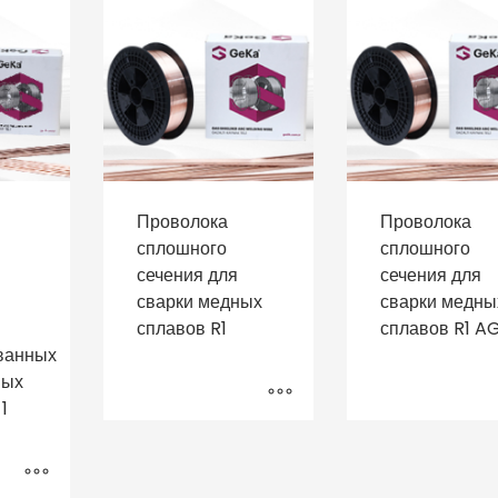
Проволока
Проволока
сплошного
сплошного
сечения для
сечения для
сварки медных
сварки медны
сплавов R1
сплавов R1 A
ванных
ных
1