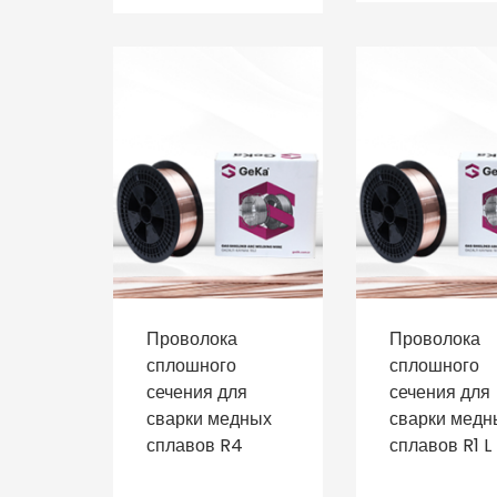
Проволока
Проволока
сплошного
сплошного
сечения для
сечения для
сварки медных
сварки медн
сплавов R4
сплавов R1 L