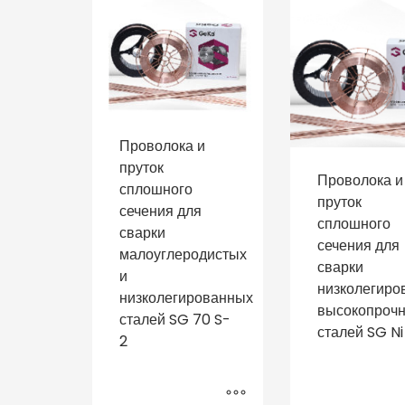
Проволока и
пруток
Проволока и
сплошного
пруток
сечения для
сплошного
сварки
сечения для
малоуглеродистых
сварки
и
низколегиро
низколегированных
высокопроч
сталей SG 70 S-
сталей SG Ni 
2