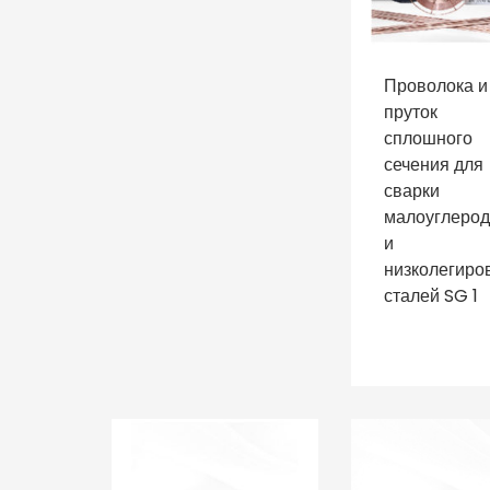
Проволока и
пруток
сплошного
сечения для
сварки
малоуглеро
и
низколегиро
сталей SG 1