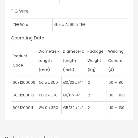
TIG Wire
TIG Wire
GeKa Al 99.5 TIG
Operating Data
Diametré x
Diameter x
Package
Welding
Product
Length
Length
Weight
Current
Code
(mm)
(inch)
(Kg)
(A)
6031200009
Ø2.5 x 350
Ø3/32 x 14”
2
60 — 80
6031200010
Ø3.2 x 350
Ø1/8 x 14”
2
80 — 100
6031200011
Ø4.0 x 350
Ø5/32 x 14”
2
110 — 130