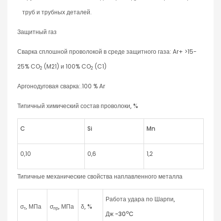
труб и трубных деталей.
Защитный газ
Сварка сплошной проволокой в среде защитного газа: Ar+ >15-
25% CO
(M21) и 100% CO
(C1)
2
2
Аргонодуговая сварка:.100 % Ar
Типичный химический состав проволоки, %
C
Si
Mn
0,10
0,6
1,2
Типичные механические свойства наплавленного металла
Работа удара по Шарпи,
σ
,
МПа
σ
,
МПа
δ
,
%
т
пр
o
Дж
-30
C