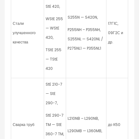
StE 420,
S255N — S420N,
WStE 255
Стали
17Г1С,
— WStE
P255NH – P355NH,
улучшенного
09Г2С и
420,
S255NL — S420NL /
качества
др.
P275NL1 — P355NL1
TStE 255
— TStE
420
StE 210-7
— StE
290-7,
StE 290-7
L210NB – L290NB,
Сварка труб
TM — StE
до К50
L290MB — L360MB,
360-7 TM,