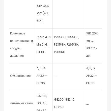
X42, X46,
X52 (API
5LX)
Котельное
18К, 20К,
17 Mn 4, 19
P295GH, P355GH,
оборудование и
16ГС,
Mn 6, HI,
P235GH, P265GH,
сосуды
10Г2С и
HII, HIII
P285NH
давления
др.
A, B, D,
A, B, D,
Судостроение
AH32 —
AH32 —
—
DH 36
DH 36
GS-38,
GE200, GE240,
Литейные стали
GS-45,
—
GE260
GS-52