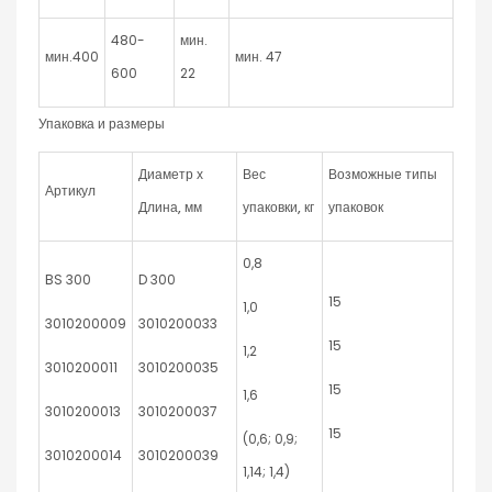
480-
мин.
мин.400
мин. 47
600
22
Упаковка и размеры
Диаметр х
Вес
Возможные типы
Артикул
Длина, мм
упаковки, кг
упаковок
0,8
BS 300
D 300
15
1,0
3010200009
3010200033
15
1,2
3010200011
3010200035
15
1,6
3010200013
3010200037
15
(0,6; 0,9;
3010200014
3010200039
1,14; 1,4)