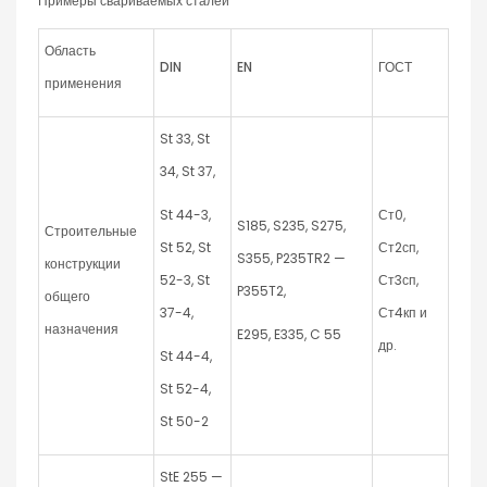
Примеры свариваемых сталей
Область
DIN
EN
ГОСТ
применения
St 33, St
34, St 37,
St 44-3,
Ст0,
S185, S235, S275,
Строительные
St 52, St
Ст2сп,
S355, P235TR2 —
конструкции
52-3, St
Ст3сп,
P355T2,
общего
37-4,
Ст4кп и
назначения
E295, E335, C 55
др.
St 44-4,
St 52-4,
St 50-2
StE 255 —