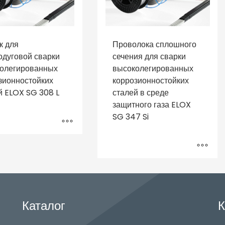
к для
Проволока сплошного
одуговой сварки
сечения для сварки
олегированных
высоколегированных
зионностойких
коррозионностойких
й ELOX SG 308 L
сталей в среде
защитного газа ELOX
SG 347 Si
Каталог
К