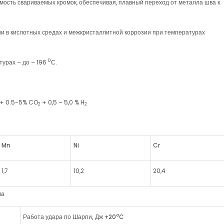
сть свариваемых кромок, обеспечивая, плавный переход от металла шва к
и в кислотных средах и межкристаллитной коррозии при температурах
0
турах – до – 196
С.
r+ 0.5-5% CO
+ 0,5 – 5,0 % H
2
2
Mn
Ni
Cr
1,7
10,2
20,4
ла
o
Работа удара по Шарпи, Дж
+20
C