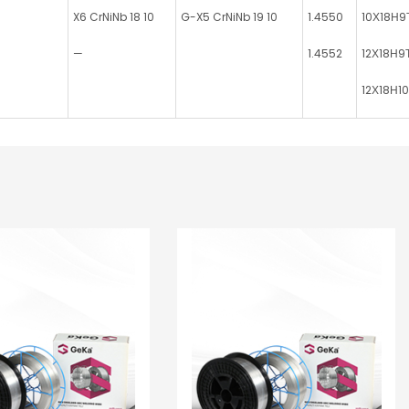
X6 CrNiNb 18 10
G-X5 CrNiNb 19 10
1.4550
10Х18Н9
—
1.4552
12Х18Н9
12Х18Н1