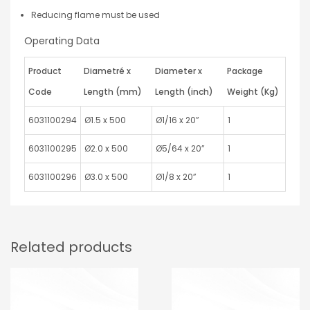
Reducing flame must be used
Operating Data
Product
Diametré x
Diameter x
Package
Code
Length (mm)
Length (inch)
Weight (Kg)
6031100294
Ø1.5 x 500
Ø1/16 x 20”
1
6031100295
Ø2.0 x 500
Ø5/64 x 20”
1
6031100296
Ø3.0 x 500
Ø1/8 x 20”
1
Related products