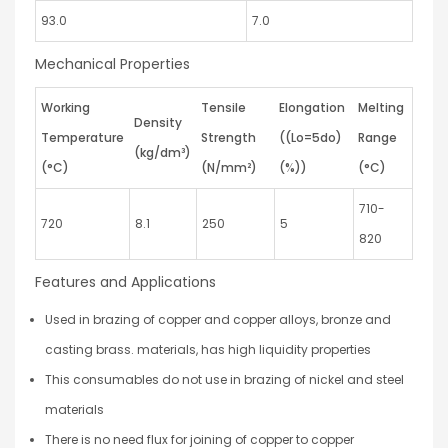
93.0
7.0
Mechanical Properties
Working
Tensile
Elongation
Melting
Density
Temperature
Strength
((Lo=5do)
Range
(kg/dm³)
(°C)
(N/mm²)
(%))
(°C)
710-
720
8.1
250
5
820
Features and Applications
Used in brazing of copper and copper alloys, bronze and
casting brass. materials, has high liquidity properties
This consumables do not use in brazing of nickel and steel
materials
There is no need flux for joining of copper to copper