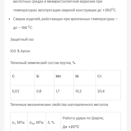
кислотных средах и межкристаллитной коррозии при
0
температурах эксплуатации сварной конструкции до +350
С.
Сварка изделий, работающих при криогенных температурах –
0
до – 196
С.
Защитный газ
100 % Аргон
Типичный химический состав прутка, %
C
Si
Mn
Ni
Cr
0,02
0,8
1,7
10,2
20,4
Типичные механические свойства наплавленного металла
Работа удара по Шарпи,
σ
,
МПа
σ
,
МПа
δ
,
%
т
пр
o
Дж
+20
C