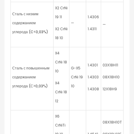
X2 CrNi
Сталь с низким
19 11
1.4306
содержанием
—
—
X2 CrNi
1.4311
углерода (
C
<0,03%)
18 10
X4
CrNi 18
1.4301
03Х18Н11
Сталь с повышенным
G-X5
10
содержанием
CrNi 19
1.4303
08Х18Н10
X4
углерода (С>0,03%)
10
1.4308
12Х18Н9
CrNi 18
12
X6
08Х18Н10Т
CrNiTi