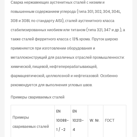
Сварка нержавеющих аустенитных сталей с низким и
повышенным содержанием углерода (типа 301, 302, 304, 304L,
308 и 308L по стандарту AISI), сталей аустенитного класса
стабилизированных ниобием или титаном (типа 321, 347 и др.), а
также сталей ферритного класса с 13% хрома. Пруток широко
применяется при изготовлении оборудования и
металлоконструкций для различных отраслей промышленности:
химической, пищевой, нефтеперерабатывающей,
фармацевтической, целлюлозной и нефтегазовой. Особенно
рекомендуется для выполнения угловых швов.
Примеры свариваемых сталей
EN
EN
Примеры
10088-
10213-
W
.
Nr
.
ГОСТ
свариваемых сталей
1 / -2
4