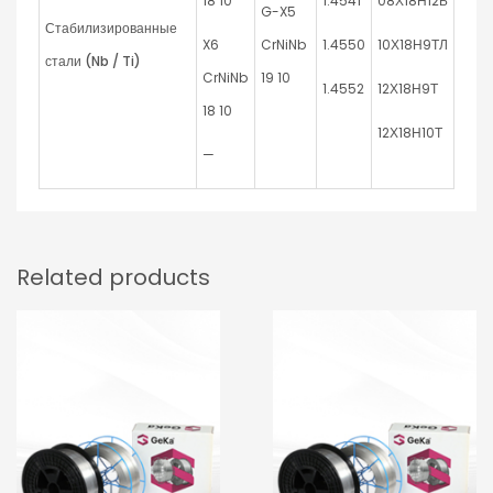
18 10
1.4541
08Х18Н12Б
G-X5
Стабилизированные
X6
CrNiNb
1.4550
10Х18Н9ТЛ
стали (
Nb / Ti)
CrNiNb
19 10
1.4552
12Х18Н9Т
18 10
12Х18Н10Т
—
Related products